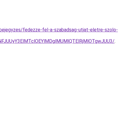
bejegyzes/fedezze-fel-a-szabadsag-utjat-eletre-szolo-
JTNFJUUyY3ElMTclOEYlMDglMUMlQTElRjMlOTgwJUU3/
.