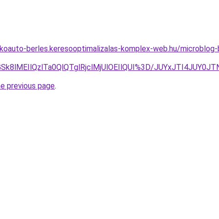
akoauto-berles.keresooptimalizalas-komplex-web.hu/microblog-
NGSk8lMEIlQzlTa0QlQTglRjclMjUlOEIlQUI%3D/JUYxJTI4JUY0
he previous page
.