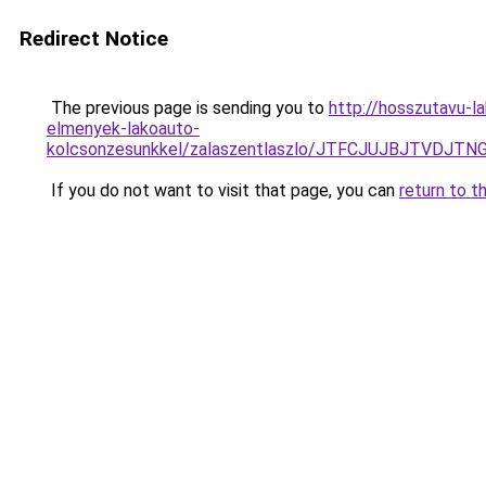
Redirect Notice
The previous page is sending you to
http://hosszutavu-l
elmenyek-lakoauto-
kolcsonzesunkkel/zalaszentlaszlo/JTFCJUJBJTVDJT
If you do not want to visit that page, you can
return to t