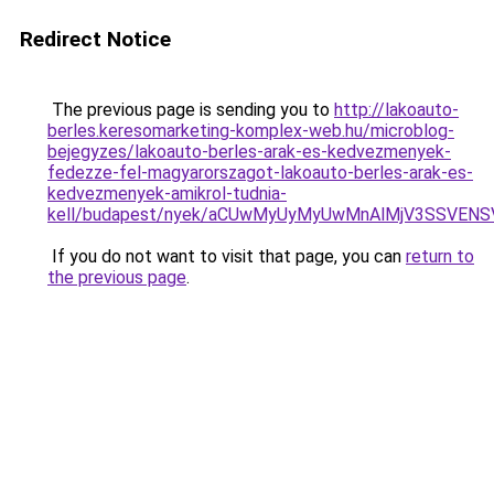
Redirect Notice
The previous page is sending you to
http://lakoauto-
berles.keresomarketing-komplex-web.hu/microblog-
bejegyzes/lakoauto-berles-arak-es-kedvezmenyek-
fedezze-fel-magyarorszagot-lakoauto-berles-arak-es-
kedvezmenyek-amikrol-tudnia-
kell/budapest/nyek/aCUwMyUyMyUwMnAlMjV3SSVENS
If you do not want to visit that page, you can
return to
the previous page
.