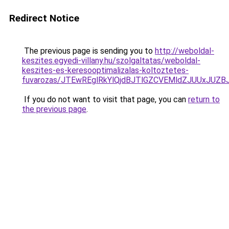
Redirect Notice
The previous page is sending you to
http://weboldal-
keszites.egyedi-villany.hu/szolgaltatas/weboldal-
keszites-es-keresooptimalizalas-koltoztetes-
fuvarozas/JTEwREglRkYlQjdBJTlGZCVEMldZJUUxJUZ
If you do not want to visit that page, you can
return to
the previous page
.