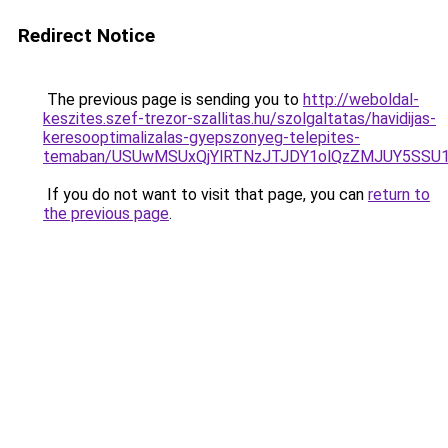
Redirect Notice
The previous page is sending you to
http://weboldal-
keszites.szef-trezor-szallitas.hu/szolgaltatas/havidijas-
keresooptimalizalas-gyepszonyeg-telepites-
temaban/USUwMSUxQjYlRTNzJTJDY1olQzZMJUY5SSU
If you do not want to visit that page, you can
return to
the previous page
.