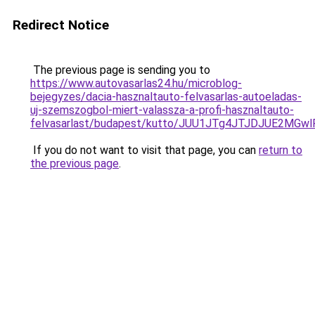
Redirect Notice
The previous page is sending you to
https://www.autovasarlas24.hu/microblog-
bejegyzes/dacia-hasznaltauto-felvasarlas-autoeladas-
uj-szemszogbol-miert-valassza-a-profi-hasznaltauto-
felvasarlast/budapest/kutto/JUU1JTg4JTJDJUE2M
If you do not want to visit that page, you can
return to
the previous page
.