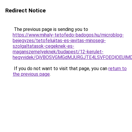
Redirect Notice
The previous page is sending you to
https://www.mihaly-tetofedo-badogos.hu/microblog-
bejegyzes/tetofelujitas-es-javitas-minosegi-
szolgaltatasok-cegeknek-es-
maganszemelyeknek/budapest/12-kerulet-
hegyvidek/QiVBOSVGMGdMJURGJTE4LSVFOEQlOEUlMDA
If you do not want to visit that page, you can
return to
the previous page
.