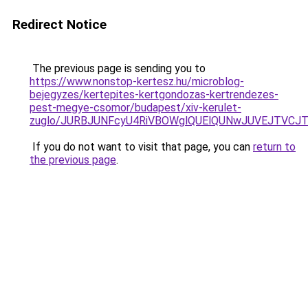
Redirect Notice
The previous page is sending you to
https://www.nonstop-kertesz.hu/microblog-
bejegyzes/kertepites-kertgondozas-kertrendezes-
pest-megye-csomor/budapest/xiv-kerulet-
zuglo/JURBJUNFcyU4RiVBOWglQUElQUNwJUVEJTVCJ
If you do not want to visit that page, you can
return to
the previous page
.