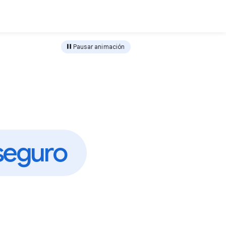
Descargar
Pausar animación
s
e
g
u
r
o