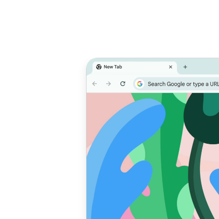
Dale prioridad
Un
al rendimiento