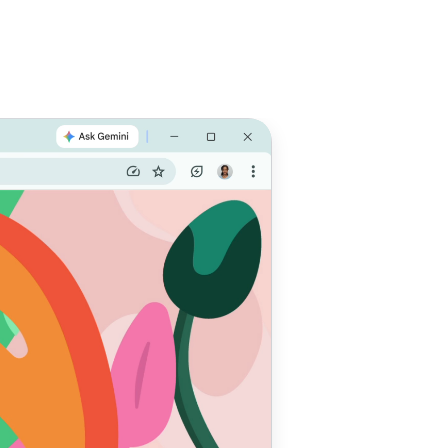
 Optimiza
de
 el
a