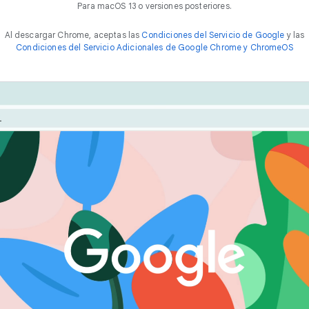
Para macOS 13 o versiones posteriores.
Al descargar Chrome, aceptas las
Condiciones del Servicio de Google
y las
Condiciones del Servicio Adicionales de Google Chrome y ChromeOS
Chrome está diseñado para brindar el mejor rendimiento.
a forma
r
á
p
i
d
a
tu experiencia con funciones como el Ahorro de energía y
Ahorro de memoria.
navegar en líne