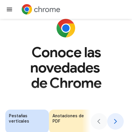
Obtener Chrome
Conoce las
novedades
de Chrome
Pestañas
Anotaciones de
Autocompletar
verticales
PDF
con la Billetera
de Google